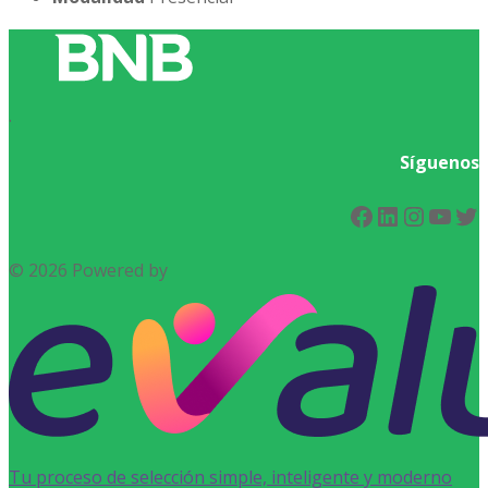
.
Síguenos
Facebook
LinkedIn
Instag
You
Tw
© 2026 Powered by
Tu proceso de selección simple, inteligente y moderno