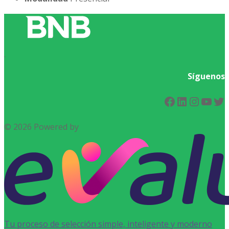
.
Síguenos
Facebook
LinkedIn
Instag
You
Tw
© 2026 Powered by
Tu proceso de selección simple, inteligente y moderno