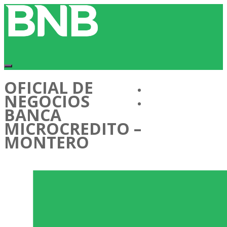
OFICIAL DE
Conócenos
NEGOCIOS
Cartera de Talentos
BANCA
MICROCREDITO –
MONTERO