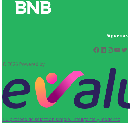
.
Síguenos
Facebook
LinkedIn
Instag
You
Tw
© 2026 Powered by
Tu proceso de selección simple, inteligente y moderno