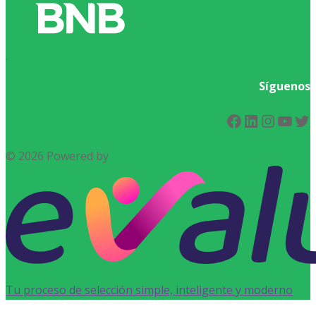
.
Síguenos
Facebook
LinkedIn
Instag
You
Tw
© 2026 Powered by
Tu proceso de selección simple, inteligente y moderno