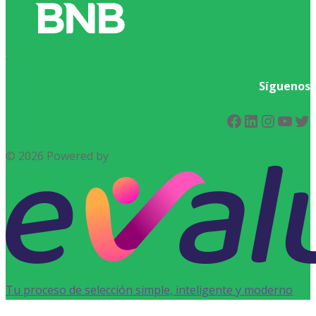
.
Síguenos
Facebook
LinkedIn
Instag
You
Tw
© 2026 Powered by
Tu proceso de selección simple, inteligente y moderno