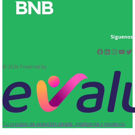
.
Síguenos
Facebook
LinkedIn
Instag
You
Tw
© 2026 Powered by
Tu proceso de selección simple, inteligente y moderno