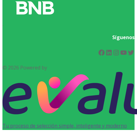
.
Síguenos
Facebook
LinkedIn
Instag
You
Tw
© 2026 Powered by
Tu proceso de selección simple, inteligente y moderno