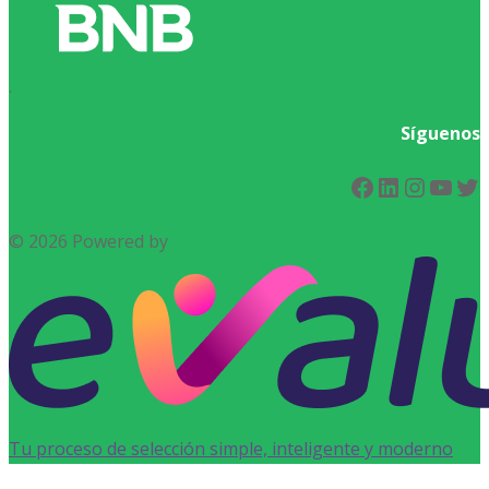
.
Síguenos
Facebook
LinkedIn
Instag
You
Tw
© 2026 Powered by
Tu proceso de selección simple, inteligente y moderno