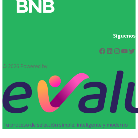
.
Síguenos
Facebook
LinkedIn
Instag
You
Tw
© 2026 Powered by
Tu proceso de selección simple, inteligente y moderno