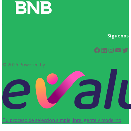
.
Síguenos
Facebook
LinkedIn
Instag
You
Tw
© 2026 Powered by
Tu proceso de selección simple, inteligente y moderno